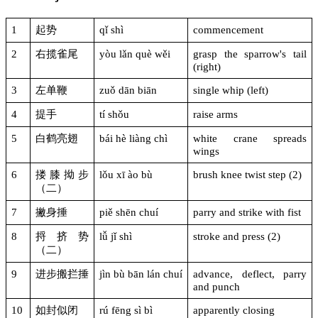
1
起势
qǐ shì
commencement
2
右揽雀尾
yòu lǎn què wěi
grasp the sparrow's tail
(right)
3
左单鞭
zuǒ dān biān
single whip (left)
4
提手
tí shǒu
raise arms
5
白鹤亮翅
bái hè liàng chì
white crane spreads
wings
6
搂膝拗步
lǒu xī ào bù
brush knee twist step (2)
（二）
7
撇身捶
piě shēn chuí
parry and strike with fist
8
捋挤势
lǚ jǐ shì
stroke and press (2)
（二）
9
进步搬拦捶
jìn bù bān lán chuí
advance, deflect, parry
and punch
10
如封似闭
rú fēng sì bì
apparently closing