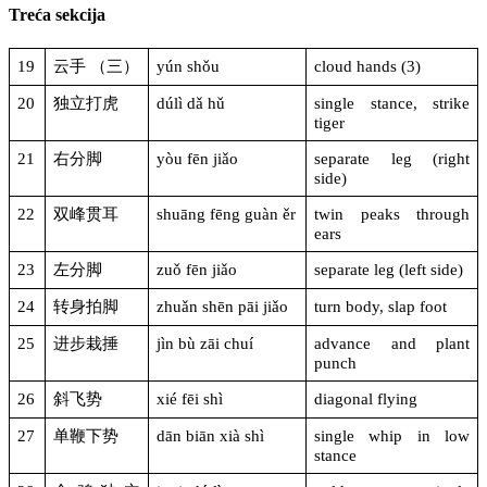
Treća sekcija
19
云手 （三）
yún shǒu
cloud hands (3)
20
独立打虎
dúlì dǎ hǔ
single stance, strike
tiger
21
右分脚
yòu fēn jiǎo
separate leg (right
side)
22
双峰贯耳
shuāng fēng guàn ěr
twin peaks through
ears
23
左分脚
zuǒ fēn jiǎo
separate leg (left side)
24
转身拍脚
zhuǎn shēn pāi jiǎo
turn body, slap foot
25
进步栽捶
jìn bù zāi chuí
advance and plant
punch
26
斜飞势
xié fēi shì
diagonal flying
27
单鞭下势
dān biān xià shì
single whip in low
stance