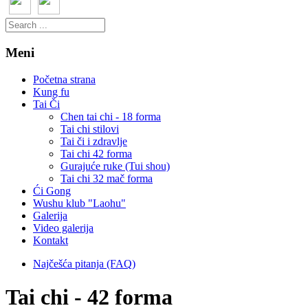
Meni
Početna strana
Kung fu
Tai Či
Chen tai chi - 18 forma
Tai chi stilovi
Tai či i zdravlje
Tai chi 42 forma
Gurajuće ruke (Tui shou)
Tai chi 32 mač forma
Ći Gong
Wushu klub "Laohu"
Galerija
Video galerija
Kontakt
Najčešća pitanja (FAQ)
Tai chi - 42 forma