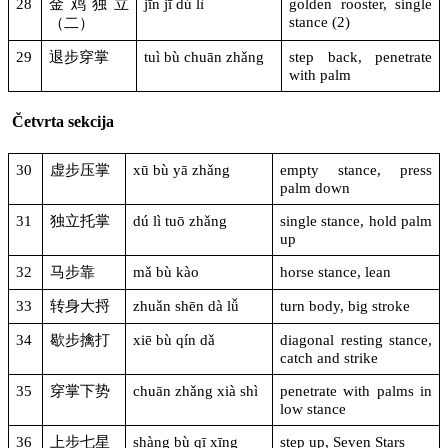
28
金鸡独立
jīn jī dú lì
golden rooster, single
stance (2)
（二）
29
退步穿掌
tuì bù chuān zhǎng
step back, penetrate
with palm
Četvrta sekcija
30
虚步压掌
xū bù yā zhǎng
empty stance, press
palm down
31
独立托掌
dú lì tuō zhǎng
single stance, hold palm
up
32
马步靠
mǎ bù kào
horse stance, lean
33
转身大捋
zhuǎn shēn dà lǚ
turn body, big stroke
34
歇步擒打
xiē bù qín dǎ
diagonal resting stance,
catch and strike
35
穿掌下势
chuān zhǎng xià shì
penetrate with palms in
low stance
36
上步七星
shàng bù qī xīng
step up, Seven Stars