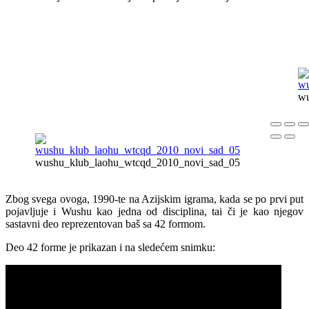
wu
wushu_klub_laohu_wtcqd_2010_novi_sad_05
Zbog svega ovoga, 1990-te na Azijskim igrama, kada se po prvi put
pojavljuje i Wushu kao jedna od disciplina, tai či je kao njegov
sastavni deo reprezentovan baš sa 42 formom.
Deo 42 forme je prikazan i na sledećem snimku: