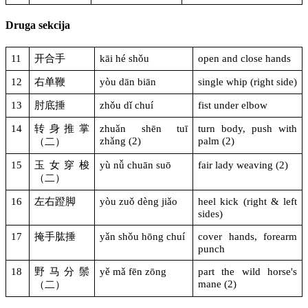
Druga sekcija
11
开合手
kāi hé shǒu
open and close hands
12
右单鞭
yòu dān biān
single whip (right side)
13
肘底捶
zhǒu dǐ chuí
fist under elbow
14
转身推掌
zhuǎn shēn tuī
turn body, push with
zhǎng (2)
palm (2)
（二）
15
玉女穿梭
yù nǚ chuān suō
fair lady weaving (2)
（二）
16
左右蹬脚
yòu zuǒ dèng jiǎo
heel kick (right & left
sides)
17
掩手肱捶
yǎn shǒu hōng chuí
cover hands, forearm
punch
18
野马分鬃
yě mǎ fēn zōng
part the wild horse's
mane (2)
（二）