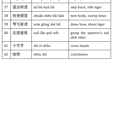
37
退步跨虎
tuì bù kuà hǔ
step back, ride tiger
38
转身摆莲
zhuǎn shēn bǎi lián
turn body, sweep lotus
39
弯弓射虎
wān gōng shè hǔ
draw bow, shoot tiger
40
左揽雀尾
zuǒ lǎn què wěi
grasp the sparrow's tail
(left side)
41
十字手
shí zì shǒu
cross hands
42
收势
shōu shì
conclusion