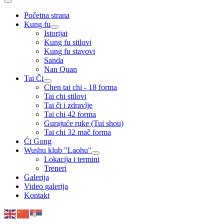
Početna strana
Kung fu
Istorijat
Kung fu stilovi
Kung fu stavovi
Sanda
Nan Quan
Tai Či
Chen tai chi - 18 forma
Tai chi stilovi
Tai či i zdravlje
Tai chi 42 forma
Gurajuće ruke (Tui shou)
Tai chi 32 mač forma
Ći Gong
Wushu klub "Laohu"
Lokacija i termini
Treneri
Galerija
Video galerija
Kontakt