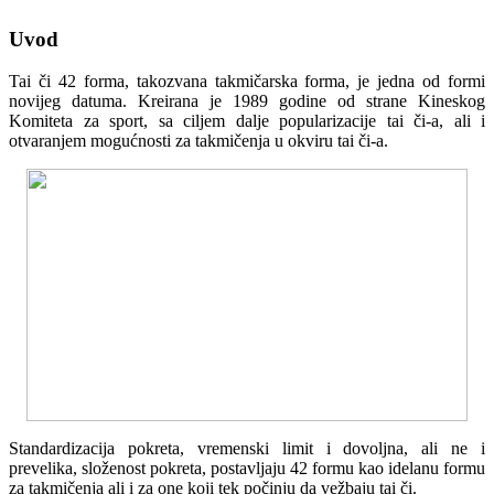
Uvod
Tai či 42 forma, takozvana takmičarska forma, je jedna od formi
novijeg datuma. Kreirana je 1989 godine od strane Kineskog
Komiteta za sport, sa ciljem dalje popularizacije tai či-a, ali i
otvaranjem mogućnosti za takmičenja u okviru tai či-a.
Standardizacija pokreta, vremenski limit i dovoljna, ali ne i
prevelika, složenost pokreta, postavljaju 42 formu kao idelanu formu
za takmičenja ali i za one koji tek počinju da vežbaju tai či.