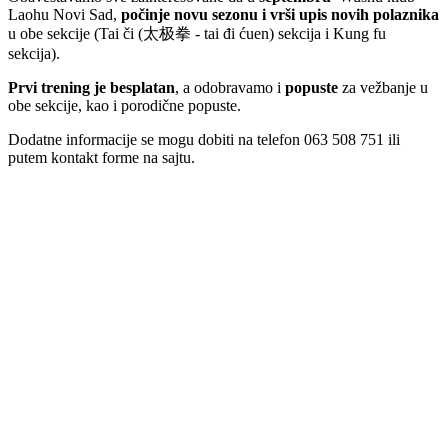
Laohu Novi Sad,
počinje novu sezonu i vrši upis novih polaznika
u obe sekcije (Tai či (太极拳 - tai đi ćuen) sekcija i Kung fu
sekcija).
Prvi trening je besplatan
, a odobravamo i
popuste
za vežbanje u
obe sekcije, kao i porodične popuste.
Dodatne informacije se mogu dobiti na telefon 063 508 751 ili
putem kontakt forme na sajtu.