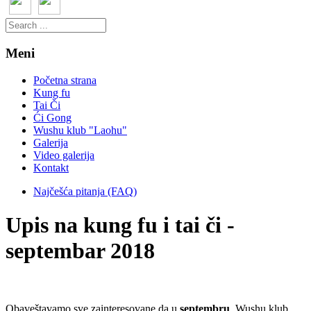
Meni
Početna strana
Kung fu
Tai Či
Ći Gong
Wushu klub "Laohu"
Galerija
Video galerija
Kontakt
Najčešća pitanja (FAQ)
Upis na kung fu i tai či -
septembar 2018
Obaveštavamo sve zainteresovane da u
septembru
Wushu klub