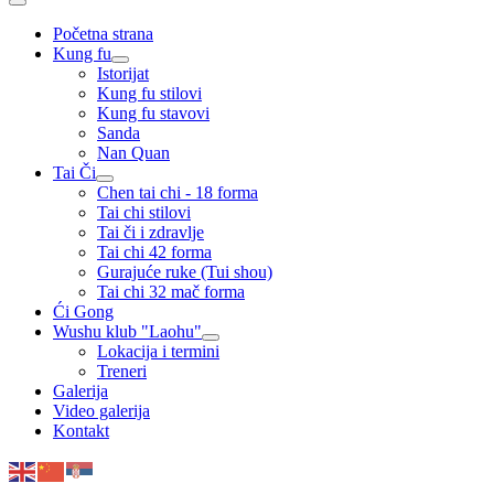
Početna strana
Kung fu
Istorijat
Kung fu stilovi
Kung fu stavovi
Sanda
Nan Quan
Tai Či
Chen tai chi - 18 forma
Tai chi stilovi
Tai či i zdravlje
Tai chi 42 forma
Gurajuće ruke (Tui shou)
Tai chi 32 mač forma
Ći Gong
Wushu klub "Laohu"
Lokacija i termini
Treneri
Galerija
Video galerija
Kontakt